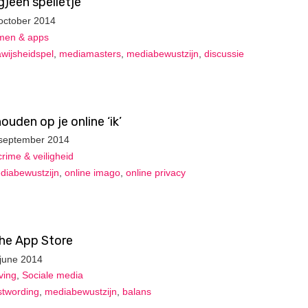
g)een spelletje
october 2014
en & apps
wijsheidspel
,
mediamasters
,
mediabewustzijn
,
discussie
ouden op je online ‘ik’
 september 2014
rime & veiligheid
diabewustzijn
,
online imago
,
online privacy
the App Store
 june 2014
ving
,
Sociale media
twording
,
mediabewustzijn
,
balans