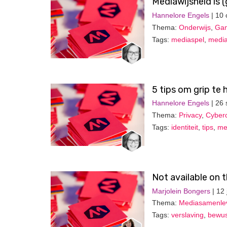
Mediawijsheid is (
Hannelore Engels
| 10 
Thema:
Onderwijs
,
Gam
Tags:
mediaspel
,
media
5 tips om grip te h
Hannelore Engels
| 26
Thema:
Privacy
,
Cyberc
Tags:
identiteit
,
tips
,
me
Not available on 
Marjolein Bongers
| 12
Thema:
Mediasamenle
Tags:
verslaving
,
bewus