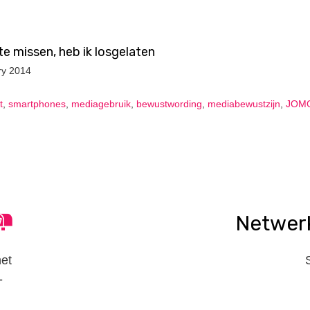
te missen, heb ik losgelaten
ry 2014
t
,
smartphones
,
mediagebruik
,
bewustwording
,
mediabewustzijn
,
JOM
Netwer
het
-