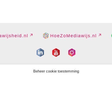
wijsheid.nl
HoeZoMediawijs.nl
IGHT
DISCLAIMER
PRIVACY
PERS
CONTACT
COOKIES B
Beheer cookie toestemming