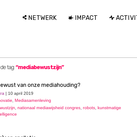
NETWERK
IMPACT
ACTIVI
 de tag:
“mediabewustzijn”
 bewust van onze mediahouding?
ra
| 10 april 2019
ovatie
,
Mediasamenleving
ustzijn
,
nationaal mediawijsheid congres
,
robots
,
kunstmatige
ntelligence