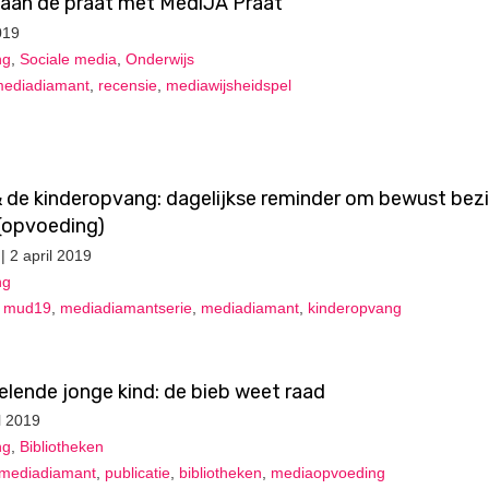
 aan de praat met MediJA Praat
019
ng
,
Sociale media
,
Onderwijs
ediadiamant
,
recensie
,
mediawijsheidspel
de kinderopvang: dagelijkse reminder om bewust bez
a(opvoeding)
| 2 april 2019
ng
,
mud19
,
mediadiamantserie
,
mediadiamant
,
kinderopvang
elende jonge kind: de bieb weet raad
l 2019
ng
,
Bibliotheken
mediadiamant
,
publicatie
,
bibliotheken
,
mediaopvoeding