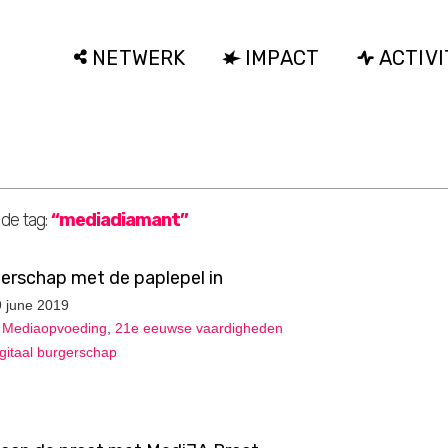
NETWERK
IMPACT
ACTIVI
 de tag:
“mediadiamant”
gerschap met de paplepel in
9 june 2019
,
Mediaopvoeding
,
21e eeuwse vaardigheden
igitaal burgerschap