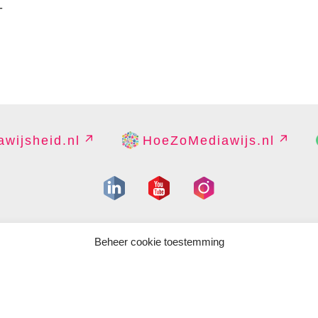
-
wijsheid.nl
HoeZoMediawijs.nl
IGHT
DISCLAIMER
PRIVACY
PERS
CONTACT
COOKIES B
Beheer cookie toestemming