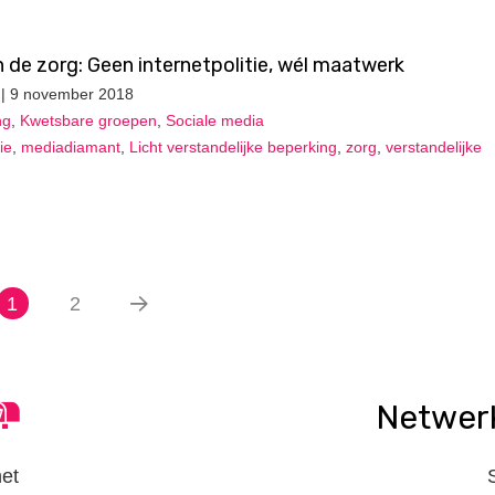
de zorg: Geen internetpolitie, wél maatwerk
| 9 november 2018
ng
,
Kwetsbare groepen
,
Sociale media
ie
,
mediadiamant
,
Licht verstandelijke beperking
,
zorg
,
verstandelijke
1
2
Netwer
het