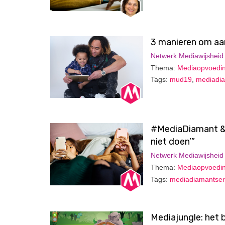
3 manieren om aa
Netwerk Mediawijsheid
Thema:
Mediaopvoedi
Tags:
mud19
,
mediadi
#MediaDiamant & L
niet doen’”
Netwerk Mediawijsheid
Thema:
Mediaopvoedi
Tags:
mediadiamantser
Mediajungle: het b