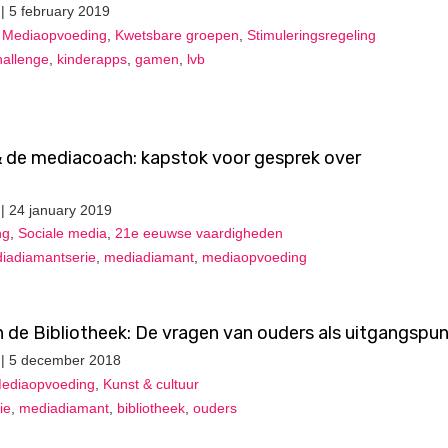
| 5 february 2019
,
Mediaopvoeding
,
Kwetsbare groepen
,
Stimuleringsregeling
hallenge
,
kinderapps
,
gamen
,
lvb
de mediacoach: kapstok voor gesprek over
| 24 january 2019
ng
,
Sociale media
,
21e eeuwse vaardigheden
iadiamantserie
,
mediadiamant
,
mediaopvoeding
de Bibliotheek: De vragen van ouders als uitgangspu
| 5 december 2018
ediaopvoeding
,
Kunst & cultuur
ie
,
mediadiamant
,
bibliotheek
,
ouders