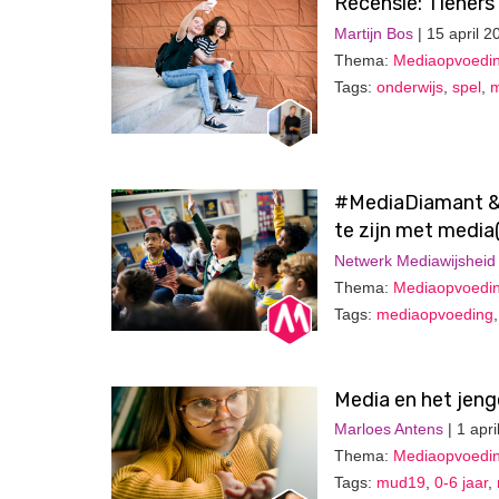
Recensie: Tieners
Martijn Bos
| 15 april 2
Thema:
Mediaopvoedi
Tags:
onderwijs
,
spel
,
m
#MediaDiamant & 
te zijn met medi
Netwerk Mediawijsheid
Thema:
Mediaopvoedi
Tags:
mediaopvoeding
Media en het jeng
Marloes Antens
| 1 apri
Thema:
Mediaopvoedi
Tags:
mud19
,
0-6 jaar
,