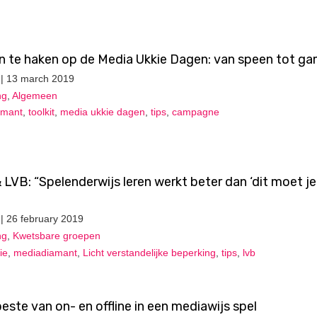
n te haken op de Media Ukkie Dagen: van speen tot g
| 13 march 2019
ng
,
Algemeen
amant
,
toolkit
,
media ukkie dagen
,
tips
,
campagne
VB: “Spelenderwijs leren werkt beter dan ‘dit moet je
| 26 february 2019
ng
,
Kwetsbare groepen
ie
,
mediadiamant
,
Licht verstandelijke beperking
,
tips
,
lvb
este van on- en offline in een mediawijs spel