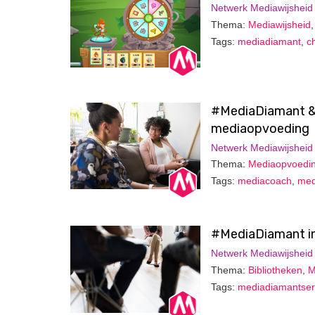
Netwerk Mediawijsheid
Thema:
Mediawijsheid
Tags:
mediadiamant
,
c
#MediaDiamant & 
mediaopvoeding
Netwerk Mediawijsheid
Thema:
Mediaopvoedi
Tags:
mediacoach
,
med
#MediaDiamant in 
Netwerk Mediawijsheid
Thema:
Bibliotheken
,
M
Tags:
mediadiamantser