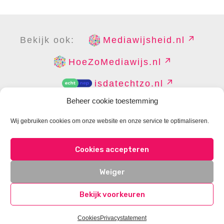
Bekijk ook:
Mediawijsheid.nl
HoeZoMediawijs.nl
isdatechtzo.nl
Beheer cookie toestemming
Wij gebruiken cookies om onze website en onze service te optimaliseren.
COPYRIGHT
DISCLAIMER
PRIVACY
PERS
Cookies accepteren
CONTACT
COOKIES BEHEREN
Weiger
Bekijk voorkeuren
Cookies
Privacystatement