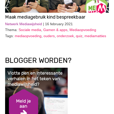
Maak mediagebruik kind bespreekbaar
Netwerk Mediawijsheid
| 16 february 2021
Thema:
Sociale media
,
Gamen & apps
,
Mediaopvoeding
Tags:
mediaopvoeding
,
ouders
,
onderzoek
,
quiz
,
mediamatties
BLOGGER WORDEN?