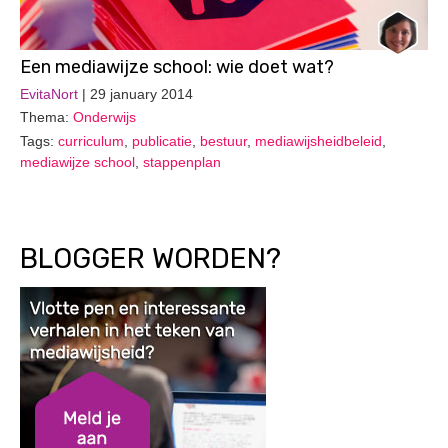
Een mediawijze school: wie doet wat?
EvitaNort
| 29 january 2014
Thema:
Onderwijs
Tags:
curriculum
,
publicatie
,
bestuur
,
mediawijsheidbeleid
,
mediawijze school
,
stappenplan
BLOGGER WORDEN?