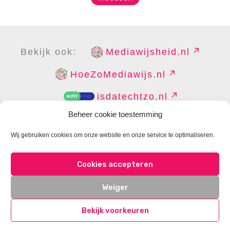
Bekijk ook:
Mediawijsheid.nl
HoeZoMediawijs.nl
isdatechtzo.nl
Beheer cookie toestemming
Wij gebruiken cookies om onze website en onze service te optimaliseren.
COPYRIGHT
DISCLAIMER
PRIVACY
PERS
Cookies accepteren
CONTACT
COOKIES BEHEREN
Weiger
Bekijk voorkeuren