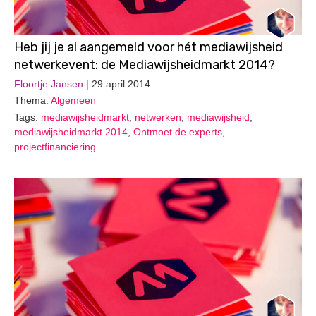
Heb jij je al aangemeld voor hét mediawijsheid
netwerkevent: de Mediawijsheidmarkt 2014?
Floortje Jansen
| 29 april 2014
Thema:
Algemeen
Tags:
mediawijsheidmarkt
,
netwerken
,
mediawijsheid
,
mediawijsheidmarkt 2014
,
Ontmoet de experts
,
projectfinanciering