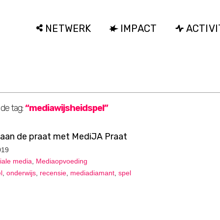
NETWERK
IMPACT
ACTIVI
 de tag:
“mediawijsheidspel”
 aan de praat met MediJA Praat
019
iale media
,
Mediaopvoeding
l
,
onderwijs
,
recensie
,
mediadiamant
,
spel