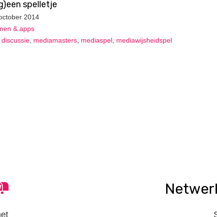
g)een spelletje
october 2014
en & apps
,
discussie
,
mediamasters
,
mediaspel
,
mediawijsheidspel
Netwer
het