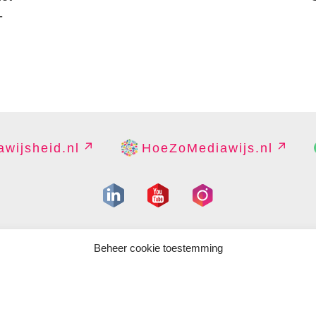
-
wijsheid.nl
HoeZoMediawijs.nl
IGHT
DISCLAIMER
PRIVACY
PERS
CONTACT
COOKIES B
Beheer cookie toestemming