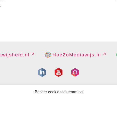
-
wijsheid.nl
HoeZoMediawijs.nl
IGHT
DISCLAIMER
PRIVACY
PERS
CONTACT
COOKIES B
Beheer cookie toestemming