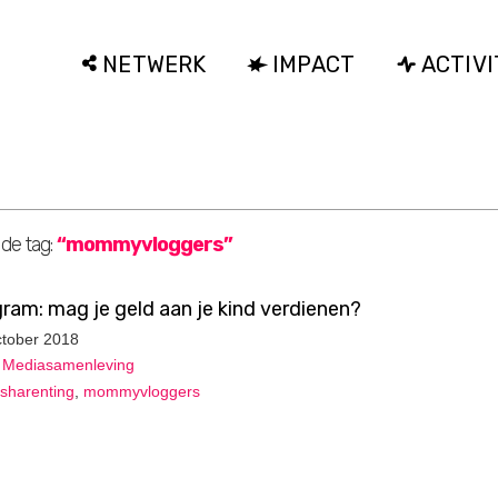
NETWERK
IMPACT
ACTIVI
 de tag:
“mommyvloggers”
gram: mag je geld aan je kind verdienen?
ctober 2018
,
Mediasamenleving
sharenting
,
mommyvloggers