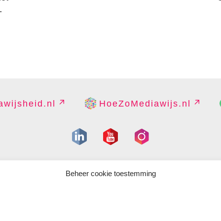
-
wijsheid.nl
HoeZoMediawijs.nl
IGHT
DISCLAIMER
PRIVACY
PERS
CONTACT
COOKIES B
Beheer cookie toestemming