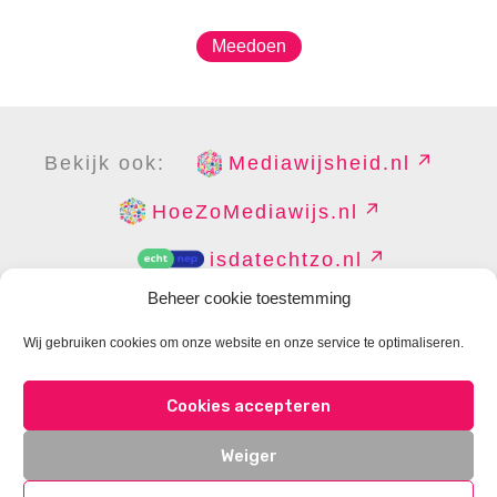
Meedoen
Bekijk ook:
Mediawijsheid.nl
HoeZoMediawijs.nl
isdatechtzo.nl
Beheer cookie toestemming
Wij gebruiken cookies om onze website en onze service te optimaliseren.
COPYRIGHT
DISCLAIMER
PRIVACY
PERS
Cookies accepteren
CONTACT
COOKIES BEHEREN
Weiger