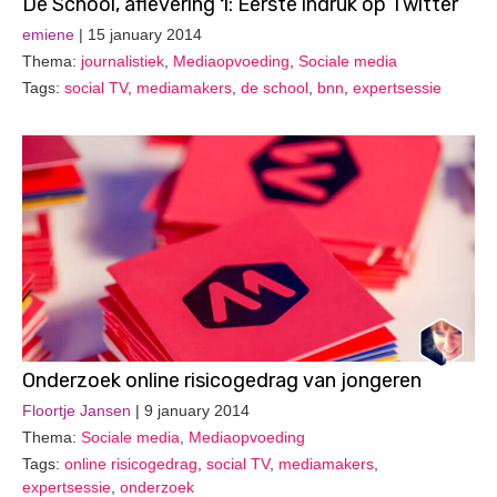
De School, aflevering 1: Eerste indruk op Twitter
emiene
| 15 january 2014
Thema:
journalistiek
,
Mediaopvoeding
,
Sociale media
Tags:
social TV
,
mediamakers
,
de school
,
bnn
,
expertsessie
Onderzoek online risicogedrag van jongeren
Floortje Jansen
| 9 january 2014
Thema:
Sociale media
,
Mediaopvoeding
Tags:
online risicogedrag
,
social TV
,
mediamakers
,
expertsessie
,
onderzoek