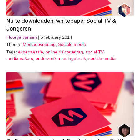
Nu te downloaden: whitepaper Social TV &
Jongeren
Floortje Jansen
| 5 february 2014
Thema:
Mediaopvoeding
,
Sociale media
Tags:
expertsessie
,
online risicogedrag
,
social TV
,
mediamakers
,
onderzoek
,
mediagebruik
,
sociale media