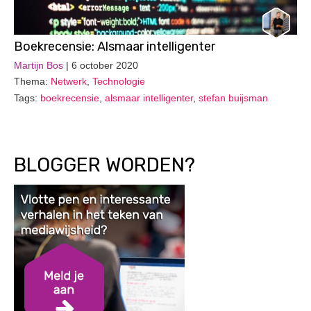
Boekrecensie: Alsmaar intelligenter
Martijn Bos
| 6 october 2020
Thema:
Netwerk
,
Technologie
Tags:
boekrecensie
,
alsmaar intelligenter
,
stefan buijsman
BLOGGER WORDEN?