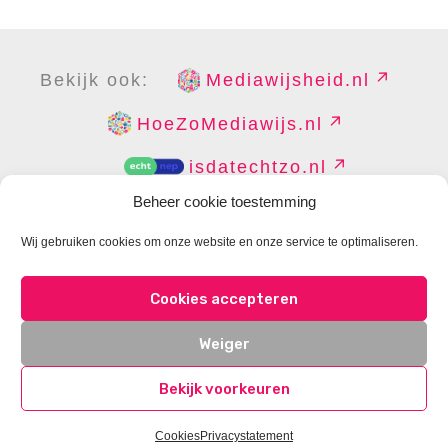
Bekijk ook:
Mediawijsheid.nl
HoeZoMediawijs.nl
isdatechtzo.nl
Beheer cookie toestemming
Wij gebruiken cookies om onze website en onze service te optimaliseren.
COPYRIGHT
DISCLAIMER
PRIVACY
PERS
Cookies accepteren
CONTACT
COOKIES BEHEREN
Weiger
Bekijk voorkeuren
Cookies
Privacystatement