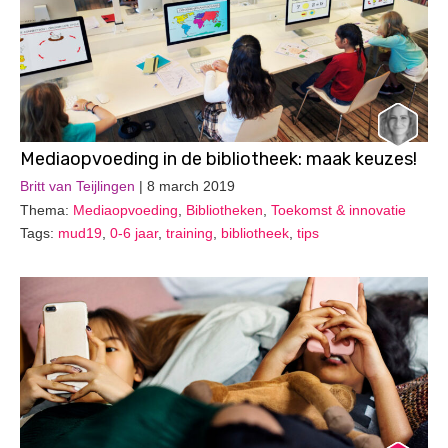
Mediaopvoeding in de bibliotheek: maak keuzes!
Britt van Teijlingen
| 8 march 2019
Thema:
Mediaopvoeding
,
Bibliotheken
,
Toekomst & innovatie
Tags:
mud19
,
0-6 jaar
,
training
,
bibliotheek
,
tips