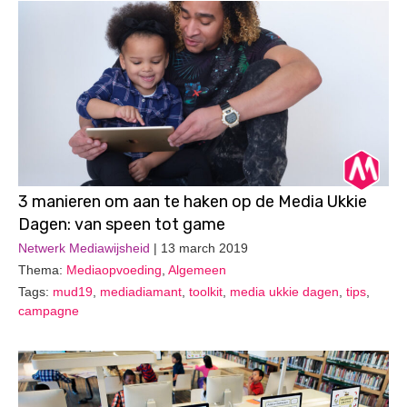
3 manieren om aan te haken op de Media Ukkie
Dagen: van speen tot game
Netwerk Mediawijsheid
| 13 march 2019
Thema:
Mediaopvoeding
,
Algemeen
Tags:
mud19
,
mediadiamant
,
toolkit
,
media ukkie dagen
,
tips
,
campagne