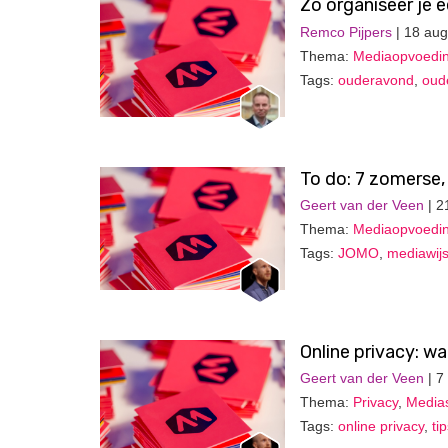
Zo organiseer je 
Remco Pijpers
| 18 aug
Thema:
Mediaopvoedi
Tags:
ouderavond
,
oud
To do: 7 zomerse,
Geert van der Veen
| 2
Thema:
Mediaopvoedi
Tags:
JOMO
,
mediawij
Online privacy: w
Geert van der Veen
| 7
Thema:
Privacy
,
Media
Tags:
online privacy
,
ti