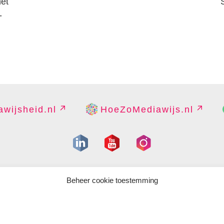
het
-
wijsheid.nl
HoeZoMediawijs.nl
IGHT
DISCLAIMER
PRIVACY
PERS
CONTACT
COOKIES B
Beheer cookie toestemming