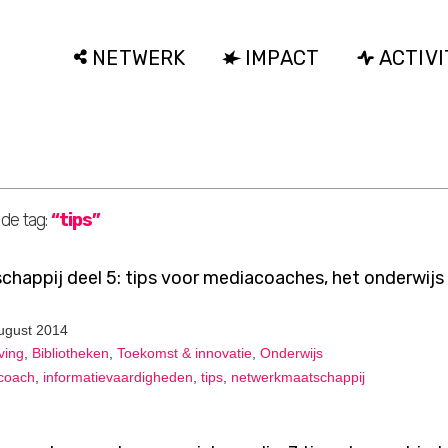
NETWERK
IMPACT
ACTIVI
 de tag:
“tips”
appij deel 5: tips voor mediacoaches, het onderwijs
ugust 2014
ving
,
Bibliotheken
,
Toekomst & innovatie
,
Onderwijs
coach
,
informatievaardigheden
,
tips
,
netwerkmaatschappij