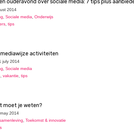
een ouderavond over sociale media: 7 tips plus aanbied
ust 2014
ng
,
Sociale media
,
Onderwijs
ers
,
tips
 mediawijze activiteiten
1 july 2014
ng
,
Sociale media
s
,
vakantie
,
tips
at moet je weten?
 may 2014
samenleving
,
Toekomst & innovatie
ps