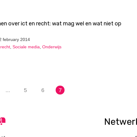
en over ict en recht: wat mag wel en wat niet op
2 february 2014
recht
,
Sociale media
,
Onderwijs
...
5
6
7
Netwer