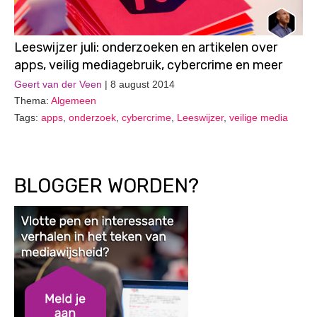
Leeswijzer juli: onderzoeken en artikelen over
apps, veilig mediagebruik, cybercrime en meer
Geert van der Veen
| 8 august 2014
Thema:
Algemeen
Tags:
apps
,
onderzoek
,
cybercrime
,
Leeswijzer
,
veilige media
BLOGGER WORDEN?