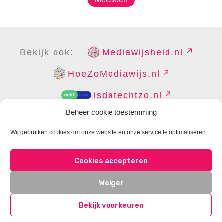
Bekijk ook:
Mediawijsheid.nl
HoeZoMediawijs.nl
isdatechtzo.nl
Beheer cookie toestemming
Wij gebruiken cookies om onze website en onze service te optimaliseren.
COPYRIGHT
DISCLAIMER
PRIVACY
PERS
Cookies accepteren
CONTACT
COOKIES BEHEREN
Weiger
Bekijk voorkeuren