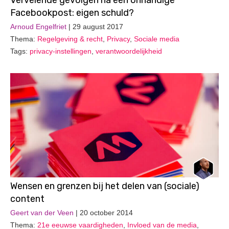
Vervelende gevolgen na een onhandige
Facebookpost: eigen schuld?
Arnoud Engelfriet
| 29 august 2017
Thema:
Regelgeving & recht
,
Privacy
,
Sociale media
Tags:
privacy-instellingen
,
verantwoordelijkheid
Wensen en grenzen bij het delen van (sociale)
content
Geert van der Veen
| 20 october 2014
Thema:
21e eeuwse vaardigheden
,
Invloed van de media
,