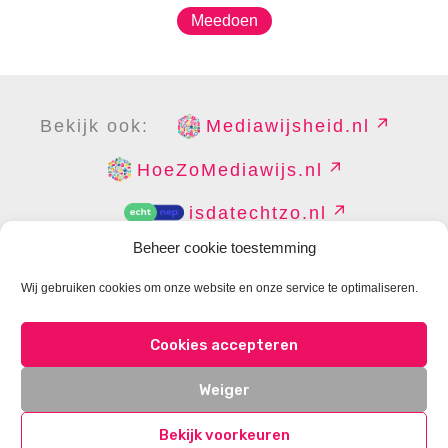
Meedoen
Bekijk ook:
Mediawijsheid.nl
HoeZoMediawijs.nl
isdatechtzo.nl
Beheer cookie toestemming
Wij gebruiken cookies om onze website en onze service te optimaliseren.
COPYRIGHT
DISCLAIMER
PRIVACY
PERS
Cookies accepteren
CONTACT
COOKIES BEHEREN
Weiger
Bekijk voorkeuren