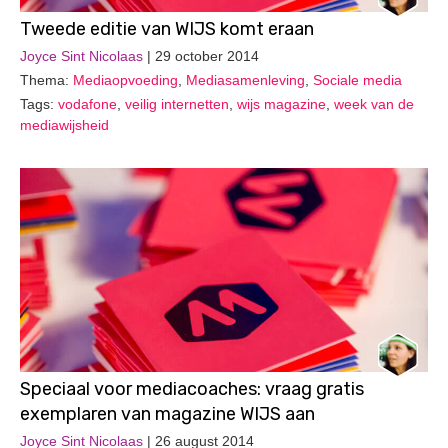
Tweede editie van WIJS komt eraan
Joyce Sint Nicolaas
| 29 october 2014
Thema:
Mediaopvoeding
,
Mediasamenleving
,
Sociale media
Tags:
vodafone
,
veilig internetten
,
wijs magazine
,
week van de
mediawijsheid
Speciaal voor mediacoaches: vraag gratis
exemplaren van magazine WIJS aan
Joyce Sint Nicolaas
| 26 august 2014