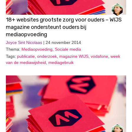
18+ websites grootste zorg voor ouders – WIJS
magazine ondersteunt ouders bij
mediaopvoeding
Joyce Sint Nicolaas
| 24 november 2014
Thema:
Mediaopvoeding
,
Sociale media
Tags:
publicatie
,
onderzoek
,
magazine WIJS
,
vodafone
,
week
van de mediawijsheid
,
mediagebruik