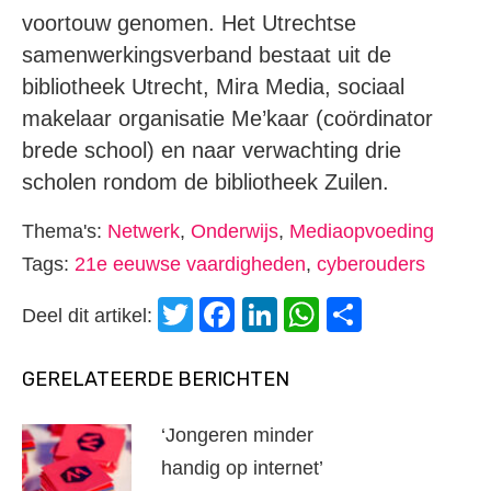
voortouw genomen. Het Utrechtse
samenwerkingsverband bestaat uit de
bibliotheek Utrecht, Mira Media, sociaal
makelaar organisatie Me’kaar (coördinator
brede school) en naar verwachting drie
scholen rondom de bibliotheek Zuilen.
Thema's:
Netwerk
,
Onderwijs
,
Mediaopvoeding
Tags:
21e eeuwse vaardigheden
,
cyberouders
Twitter
Facebook
LinkedIn
WhatsApp
Delen
Deel dit artikel:
GERELATEERDE BERICHTEN
‘Jongeren minder
handig op internet’