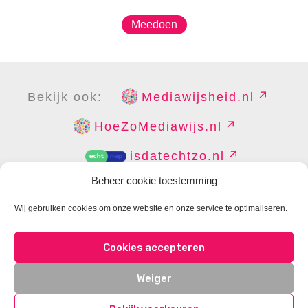
Meedoen
Bekijk ook:
Mediawijsheid.nl
HoeZoMediawijs.nl
isdatechtzo.nl
Beheer cookie toestemming
Wij gebruiken cookies om onze website en onze service te optimaliseren.
COPYRIGHT
DISCLAIMER
PRIVACY
PERS
Cookies accepteren
CONTACT
COOKIES BEHEREN
Weiger