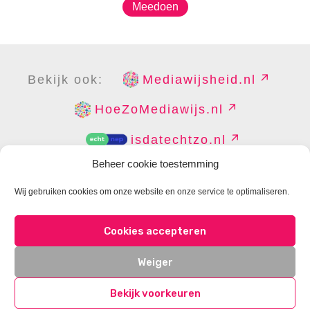
Meedoen
Bekijk ook:
Mediawijsheid.nl
HoeZoMediawijs.nl
isdatechtzo.nl
Beheer cookie toestemming
Wij gebruiken cookies om onze website en onze service te optimaliseren.
COPYRIGHT
DISCLAIMER
PRIVACY
PERS
Cookies accepteren
CONTACT
COOKIES BEHEREN
Weiger
Bekijk voorkeuren