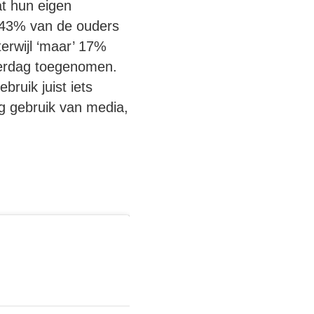
at hun eigen
k 43% van de ouders
terwijl ‘maar’ 17%
verdag toegenomen.
ruik juist iets
g gebruik van media,