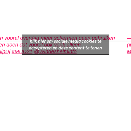
jn vooral overdag meer schermen gaan gebruiken
—
Klik hier om sociale media cookies te
 en doen dat vooral ook vaak alleen
(
accepteren en deze content te tonen
3ipUj
#MUD21
@Windesheiminfo
M