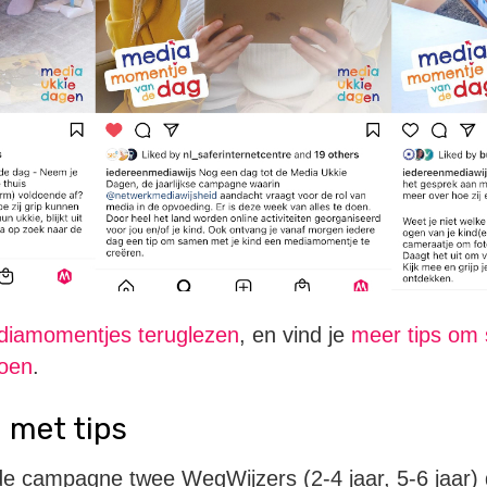
ediamomentjes teruglezen
, en vind je
meer tips om 
doen
.
 met tips
de campagne twee WegWijzers (2-4 jaar, 5-6 jaar)