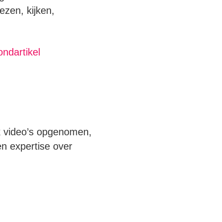
ezen, kijken,
ndartikel
k video’s opgenomen,
en expertise over