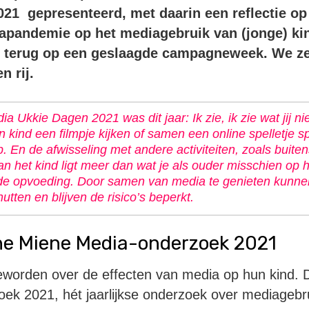
21 gepresenteerd, met daarin een reflectie op
napandemie op het mediagebruik van (jonge) ki
t terug op een geslaagde campagneweek. We ze
n rij.
 Ukkie Dagen 2021 was dit jaar: Ik zie, ik zie wat jij ni
kind een filmpje kijken of samen een online spelletje sp
p. En de afwisseling met andere activiteiten, zoals buitens
n het kind ligt meer dan wat je als ouder misschien op h
 de opvoeding. Door samen van media te genieten kunne
tten en blijven de risico’s beperkt.
ne Miene Media-onderzoek 2021
eworden over de effecten van media op hun kind. Da
ek 2021, hét jaarlijkse onderzoek over mediagebr