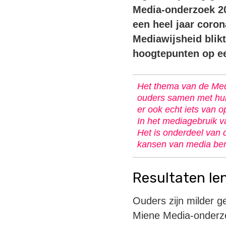
Media-onderzoek 20
een heel jaar coro
Mediawijsheid blik
hoogtepunten op ee
Het thema van de Media
ouders samen met hun 
er ook echt iets van o
In het mediagebruik va
Het is onderdeel van
kansen van media benu
Resultaten Ie
Ouders zijn milder g
Miene Media-onderzo