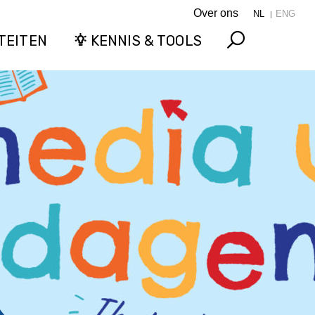
Over ons
NL
ENG
TEITEN
KENNIS & TOOLS
Search