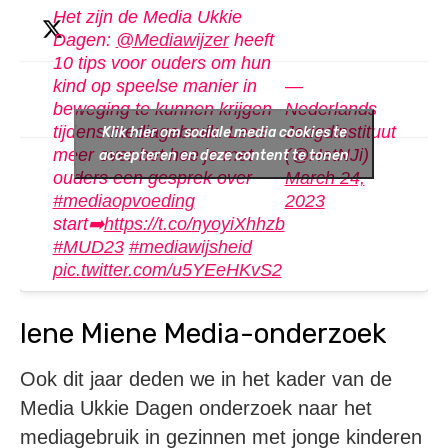
Het zijn de Media Ukkie
Dagen:
@Mediawijzer
heeft
10 tips voor ouders om hun
kind op speelse manier in
—
beweging te kunnen krijgen
Nederlands
tijdens mediagebruik. Lees
Jeugdinstituut
Klik hier om sociale media cookies te
meer over het hoe je met
(@HetNJi)
accepteren en deze content te tonen
ouders een gesprek over
March 24,
#mediaopvoeding
2023
start➡️
https://t.co/nyoyiXhhzb
#MUD23
#mediawijsheid
pic.twitter.com/u5YEeHKvS2
Iene Miene Media-onderzoek
Ook dit jaar deden we in het kader van de
Media Ukkie Dagen onderzoek naar het
mediagebruik in gezinnen met jonge kinderen