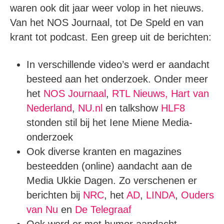
waren ook dit jaar weer volop in het nieuws.
Van het NOS Journaal, tot De Speld en van
krant tot podcast. Een greep uit de berichten:
In verschillende video’s werd er aandacht
besteed aan het onderzoek. Onder meer
het
NOS Journaal
,
RTL Nieuws,
Hart van
Nederland
,
NU.nl
en talkshow
HLF8
stonden stil bij het Iene Miene Media-
onderzoek
Ook diverse kranten en magazines
besteedden (online) aandacht aan de
Media Ukkie Dagen. Zo verschenen er
berichten bij
NRC
, het
AD
,
LINDA
,
Ouders
van Nu
en
De Telegraaf
Ook werd er met humor aandacht