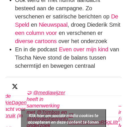
besteed aan de campagne. Zo
verschenen er satirische berichten op
De
Speld
en
Nieuwspaal
, droeg Diederik Smit
een column voor
en verschenen er
diverse
cartoons
over het onderzoek
En in de podcast
Even over mijn kind
van
Tischa Neve stond de balans tussen
schermtijd en bewegen centraal
🤝
@mediawijzer
ns de
heeft in
UkkieDagen
samenwerking
— T
andacht voor
met
@Trimbos
en
inst
gebruik
(in
💻
Klik hier om sociale media cookies te
@Windesheiminfo
(@T
ot
https://t.co/XmR5gLIitr
accepteren en deze content te tonen
onderzoek
Mar