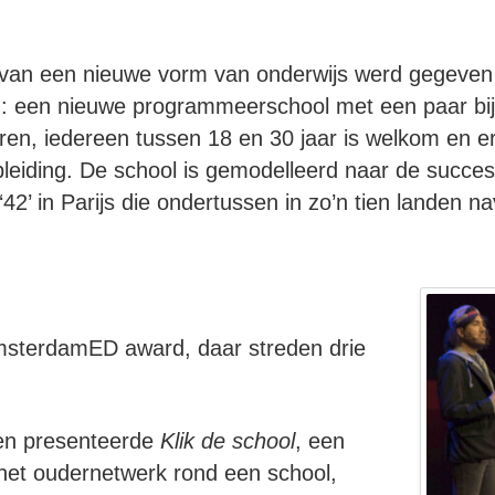
van een nieuwe vorm van onderwijs werd gegeven 
m
: een nieuwe programmeerschool met een paar bi
ren, iedereen tussen 18 en 30 jaar is welkom en er
eiding. De school is gemodelleerd naar de succes
2’ in Parijs die ondertussen in zo’n tien landen na
msterdamED award, daar streden drie
en presenteerde
Klik de school
, een
 het oudernetwerk rond een school,