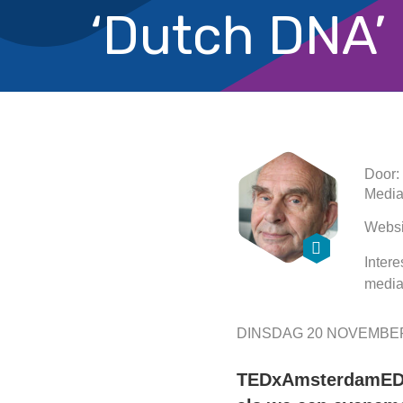
‘Dutch DNA’
Door:
Media
Websi
Intere
media
DINSDAG 20 NOVEMBER
TEDxAmsterdamED we