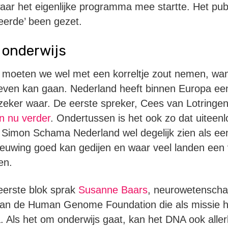
ar het eigenlijke programma mee startte. Het pub
keerde’ been gezet.
 onderwijs
 moeten we wel met een korreltje zout nemen, want
 leven kan gaan. Nederland heeft binnen Europa ee
 zeker waar. De eerste spreker, Cees van Lotringen
en nu verder
. Ondertussen is het ook zo dat uiteen
Simon Schama Nederland wel degelijk zien als een
euwing goed kan gedijen en waar veel landen een
en.
eerste blok sprak
Susanne Baars
, neurowetenscha
van de Human Genome Foundation die als missie he
. Als het om onderwijs gaat, kan het DNA ook aller