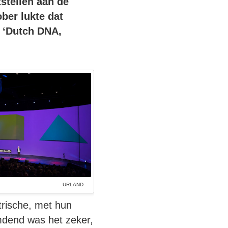
stellen aan de
tober
lukte dat
s ‘Dutch DNA,
URLAND
rische, met hun
dend was het zeker,