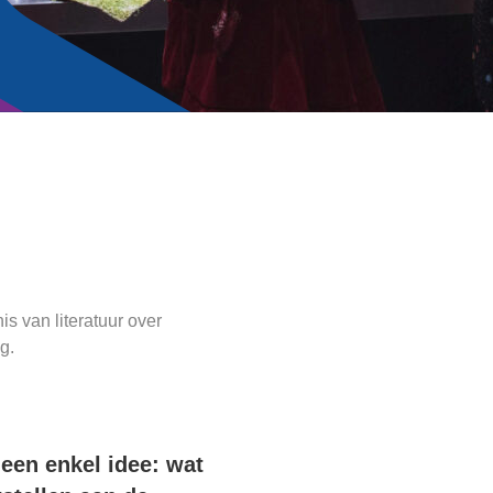
s van literatuur over
g.
een enkel idee: wat