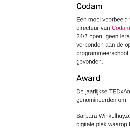
Codam
Een mooi voorbeeld 
directeur van
Coda
24/7 open, geen lera
verbonden aan de opl
programmeerschool ‘4
gevonden.
Award
De jaarlijkse TEDxA
genomineerden om:
Barbara Winkelhuyz
digitale plek waarop