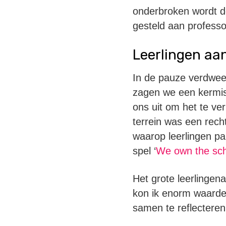
onderbroken wordt do
gesteld aan professor
Leerlingen aa
In de pauze verdwee
zagen we een kermist
ons uit om het te v
terrein was een rech
waarop leerlingen pa
spel ‘
We own the sch
Het grote leerlingen
kon ik enorm waarder
samen te reflectere