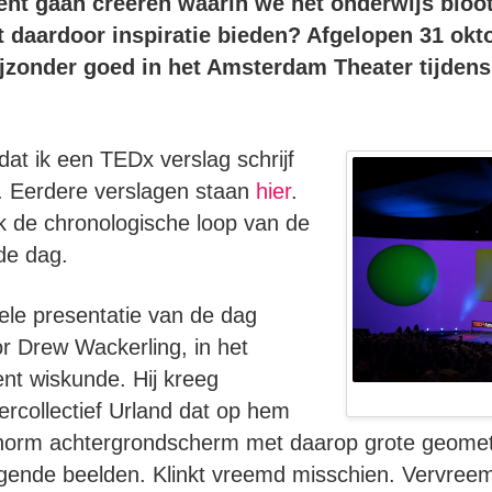
nt gaan creëren waarin we het onderwijs bloot
t daardoor inspiratie bieden? Afgelopen 31 ok
bijzonder goed in het Amsterdam Theater tijden
 dat ik een TEDx verslag schrijf
t. Eerdere verslagen staan
hier
.
ik de chronologische loop van de
de dag.
ele presentatie van de dag
r Drew Wackerling, in het
ent wiskunde. Hij kreeg
ercollectief Urland dat op hem
norm achtergrondscherm met daarop grote geomet
de beelden. Klinkt vreemd misschien. Vervreem