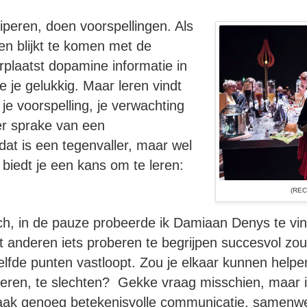
peren, doen voorspellingen. Als
een blijkt te komen met de
rplaatst dopamine informatie in
e je gelukkig. Maar leren vindt
je voorspelling, je verwachting
 er sprake van een
dat is een tegenvaller, maar wel
biedt je een kans om te leren:
(REC
ch, in de pauze probeerde ik Damiaan Denys te vin
 anderen iets proberen te begrijpen succesvol zou
elfde punten vastloopt. Zou je elkaar kunnen hel
et leren, te slechten? Gekke vraag misschien, maar
 vaak genoeg betekenisvolle communicatie, samenw