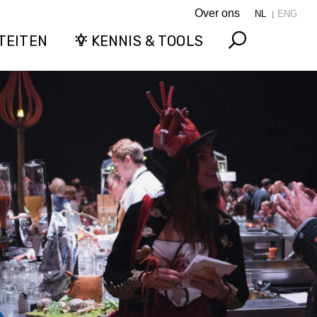
Over ons
NL
ENG
TEITEN
KENNIS & TOOLS
Search