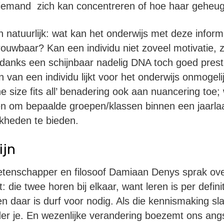
g iemand zich kan concentreren of hoe haar geheu
 natuurlijk: wat kan het onderwijs met deze inform
ouwbaar? Kan een individu niet zoveel motivatie, z
 ondanks een schijnbaar nadelig DNA toch goed prest
 van een individu lijkt voor het onderwijs onmogel
ne size fits all’ benadering ook aan nuancering toe; 
n om bepaalde groepen/klassen binnen een jaarla
kheden te bieden.
ijn
etenschapper en filosoof Damiaan Denys sprak ove
: die twee horen bij elkaar, want leren is per defi
 daar is durf voor nodig. Als die kennismaking sla
der je. En wezenlijke verandering boezemt ons angs