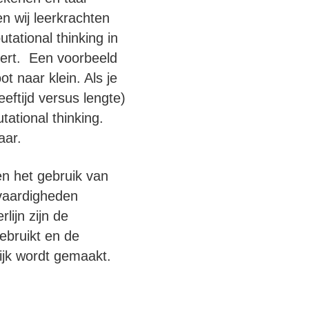
en wij leerkrachten
tational thinking in
adert. Een voorbeeld
t naar klein. Als je
eftijd versus lengte)
ational thinking.
aar.
n het gebruik van
e vaardigheden
lijn zijn de
ebruikt en de
ijk wordt gemaakt.