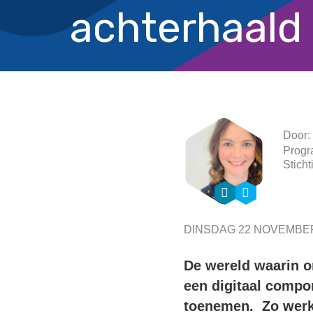
achterhaald
Door:
Progra
Stich
DINSDAG 22 NOVEMBER
De wereld waarin on
een digitaal compon
toenemen. Zo werk