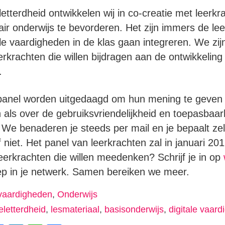
geletterdheid ontwikkelen wij in co-creatie met leer
mair onderwijs te bevorderen. Het zijn immers de le
le vaardigheden in de klas gaan integreren. We zi
rkrachten die willen bijdragen aan de ontwikkeling 
.
 panel worden uitgedaagd om hun mening te geven
n als over de gebruiksvriendelijkheid en toepasbaar
We benaderen je steeds per mail en je bepaalt zelf
niet. Het panel van leerkrachten zal in januari 201
leerkrachten die willen meedenken? Schrijf je in op
ep in je netwerk. Samen bereiken we meer.
vaardigheden
,
Onderwijs
geletterdheid
,
lesmateriaal
,
basisonderwijs
,
digitale vaar