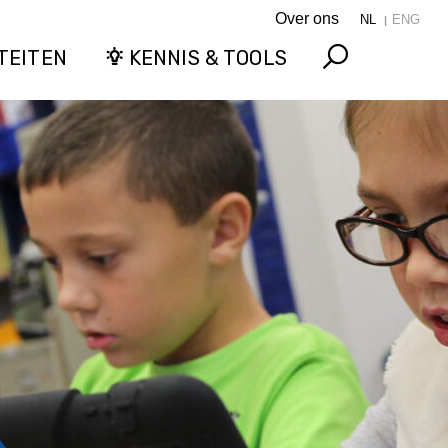
Over ons
NL
ENG
TEITEN
KENNIS & TOOLS
Search