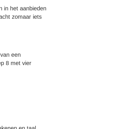
en in het aanbieden
racht zomaar iets
 van een
ep 8 met vier
ekenen en taal