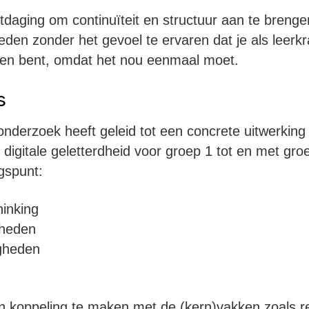
itdaging om continuïteit en structuur aan te breng
heden zonder het gevoel te ervaren dat je als leerk
oen bent, omdat het nou eenmaal moet.
s
derzoek heeft geleid tot een concrete uitwerking
n digitale geletterdheid voor groep 1 tot en met gro
ngspunt:
inking
gheden
igheden
een koppeling te maken met de (kern)vakken zoals r