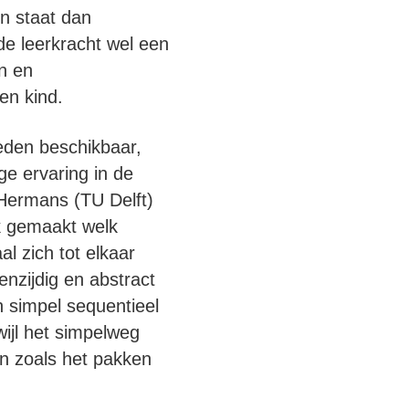
en staat dan
 de leerkracht wel een
n en
en kind.
heden beschikbaar,
ge ervaring in de
 Hermans (TU Delft)
k gemaakt welk
al zich tot elkaar
nzijdig en abstract
n simpel sequentieel
ijl het simpelweg
en zoals het pakken