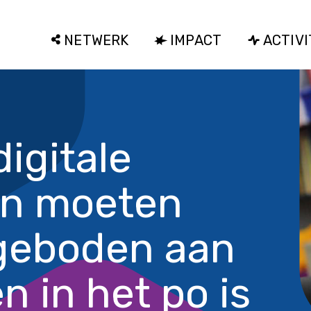
NETWERK
IMPACT
ACTIVI
digitale
en moeten
geboden aan
n in het po is