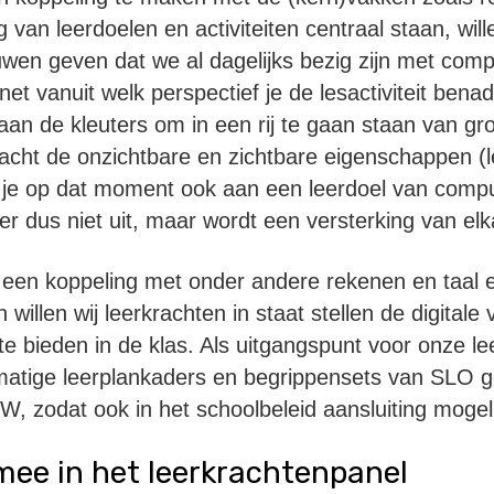
g van leerdoelen en activiteiten centraal staan, will
uwen geven dat we al dagelijks bezig zijn met compu
net vanuit welk perspectief je de lesactiviteit ben
an de kleuters om in een rij te gaan staan van groo
racht de onzichtbare en zichtbare eigenschappen (le
k je op dat moment ook aan een leerdoel van comput
er dus niet uit, maar wordt een versterking van elk
een koppeling met onder andere rekenen en taal e
willen wij leerkrachten in staat stellen de digital
e bieden in de klas. Als uitgangspunt voor onze leer
matige leerplankaders en begrippensets van SLO g
 zodat ook in het schoolbeleid aansluiting mogel
mee in het leerkrachtenpanel