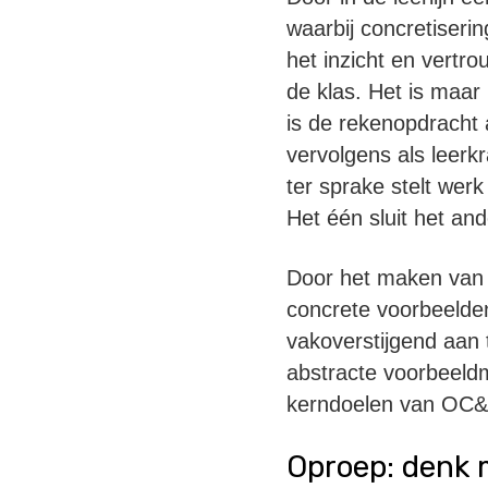
waarbij concretiserin
het inzicht en vertro
de klas. Het is maar 
is de rekenopdracht a
vervolgens als leerk
ter sprake stelt wer
Het één sluit het and
Door het maken van 
concrete voorbeelden 
vakoverstijgend aan t
abstracte voorbeeld
kerndoelen van OC&W,
Oproep: denk 