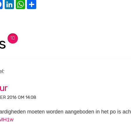
witter
Facebook
LinkedIn
WhatsApp
Delen
s
10
el:
ur
R 2016 OM 14:08
vaardigheden moeten worden aangeboden in het po is ach
kYMH1w