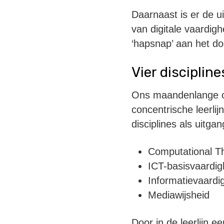
Daarnaast is er de u
van digitale vaardig
‘hapsnap’ aan het d
Vier discipline
Ons maandenlange on
concentrische leerlij
disciplines als uitga
Computational Th
ICT-basisvaardi
Informatievaard
Mediawijsheid
Door in de leerlijn 