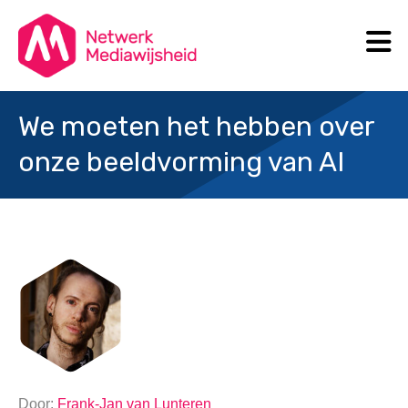
N
Search
We moeten het hebben over
onze beeldvorming van AI
Door:
Frank-Jan van Lunteren