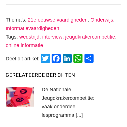
Thema's:
21e eeuwse vaardigheden
,
Onderwijs
,
Informatievaardigheden
Tags:
wedstrijd
,
interview
,
jeugdkrakercompetitie
,
online informatie
Twitter
Facebook
LinkedIn
WhatsApp
Delen
Deel dit artikel:
GERELATEERDE BERICHTEN
De Nationale
Jeugdkrakercompetitie:
vaak onderdeel
lesprogramma [...]