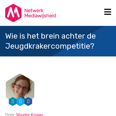
N
Search
Wie is het brein achter de
Jeugdkrakercompetitie?
Door:
Maaike Kruijer