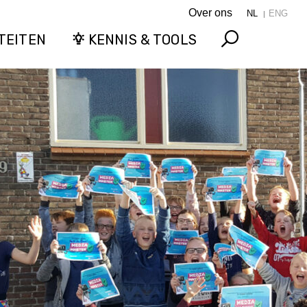
Over ons
NL
ENG
TEITEN
KENNIS & TOOLS
Search