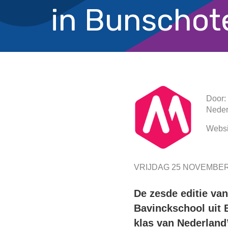
in Bunschot
Door:
Neder
Websi
VRIJDAG 25 NOVEMBER
De zesde editie va
Bavinckschool uit 
klas van Nederland