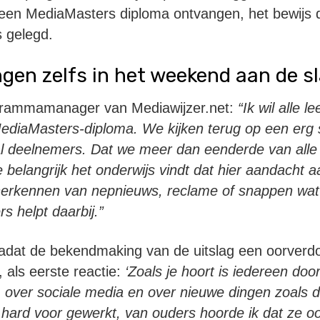
en MediaMasters diploma ontvangen, het bewijs d
s gelegd.
ngen zelfs in het weekend aan de sl
grammamanager van Mediawijzer.net:
“Ik wil alle l
MediaMasters-diploma. We kijken terug op een erg s
l deelnemers. Dat we meer dan eenderde van alle
e belangrijk het onderwijs vindt dat hier aandacht 
 herkennen van nepnieuws, reclame of snappen w
s helpt daarbij.”
adat de bekendmaking van de uitslag een oorverdo
 als eerste reactie:
‘Zoals je hoort is iedereen doo
 over sociale media en over nieuwe dingen zoals de
hard voor gewerkt, van ouders hoorde ik dat ze ook 