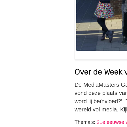
Over de Week 
De MediaMasters Gam
vond deze plaats van
word jij beïnvloed?’
wereld vol media. Ki
Thema's:
21e eeuwse 