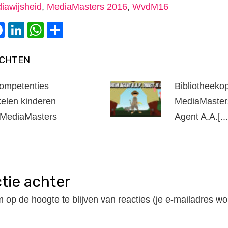
iawijsheid
,
MediaMasters 2016
,
WvdM16
witter
Facebook
LinkedIn
WhatsApp
Delen
ICHTEN
ompetenties
Bibliotheeko
kelen kinderen
MediaMaster
s MediaMasters
Agent A.A.[...
ctie achter
m op de hoogte te blijven van reacties (je e-mailadres wo