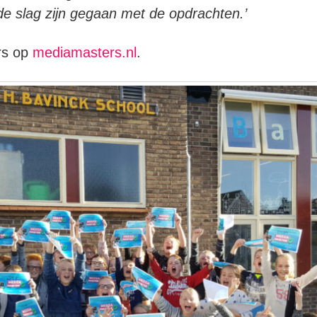
e slag zijn gegaan met de opdrachten.’
ars op
mediamasters.nl
.