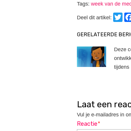
Tags:
week van de med
T
Deel dit artikel:
GERELATEERDE BER
Deze c
ontwik
tijden
laat een rea
Vul je e-mailadres in o
Reactie
*