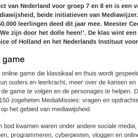
ct van Nederland voor groep 7 en 8 en is een v
iawijsheid, beide initiatieven van Mediawijzer
0.000 leerlingen deed dit jaar mee. Meester Ce
We zijn door het dolle heen!’. De klas wint ee
oice of Holland en het Nederlands Instituut vo
n game
online game die klassikaal en thuis wordt gespeel
 hun ouders en leerkracht, meer over de kansen e
 de game te volgen en de personages te helpen. De
150 zogeheten MediaMissies: vragen en opdracht
op het gebied van mediawijsheid.
n bod kwamen waren onder andere sociale media,
den, programmeren, cyberpesten, vloggen en onli