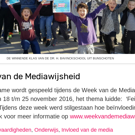
DE WINNENDE KLAS VAN DE DR. H. BAVINCKSCHOOL UIT BUNSCHOTEN
van de Mediawijsheid
e wordt gespeeld tijdens de Week van de Mediawi
 18 t/m 25 november 2016, het thema luidde: ‘Feit
. Tijdens deze week werd stilgestaan hoe beïnvloedi
jk voor meer informatie op
www.weekvandemediawij
vaardigheden
,
Onderwijs
,
Invloed van de media