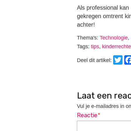
Als professional kan 
gekregen omtrent kin
achter!
Thema's:
Technologie
,
Tags:
tips
,
kinderrecht
T
Deel dit artikel:
laat een rea
Vul je e-mailadres in o
Reactie
*