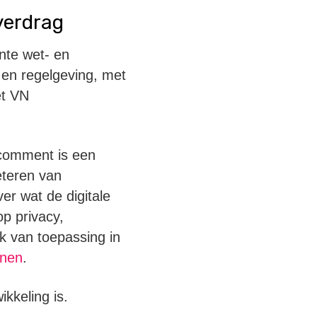
verdrag
ante wet- en
 en regelgeving, met
et VN
 comment is een
eteren van
er wat de digitale
op privacy,
k van toepassing in
enen
.
kkeling is.