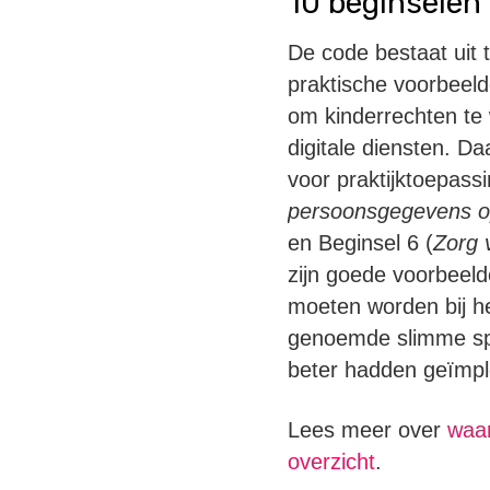
10 beginselen
De code bestaat uit t
praktische voorbeel
om kinderrechten te
digitale diensten. Da
voor praktijktoepassi
persoonsgegevens op
en Beginsel 6 (
Zorg 
zijn goede voorbeel
moeten worden bij he
genoemde slimme sp
beter hadden geïmpl
Lees meer over
waar
overzicht
.