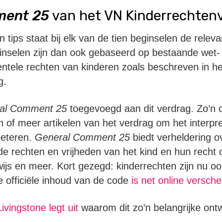
ment 25
van het VN Kinderrechten
tips staat bij elk van de tien beginselen de relev
ginselen zijn dan ook gebaseerd op bestaande wet-
ntele rechten van kinderen zoals beschreven in h
g.
al Comment 25
toegevoegd aan dit verdrag. Zo’n
n of meer artikelen van het verdrag om het interpr
beteren.
General Comment 25
biedt verheldering ov
de rechten en vrijheden van het kind en hun recht 
js en meer. Kort gezegd: kinderrechten zijn nu oo
De officiële inhoud van de code
is net online versch
ivingstone legt uit
waarom dit zo’n belangrijke ontwi