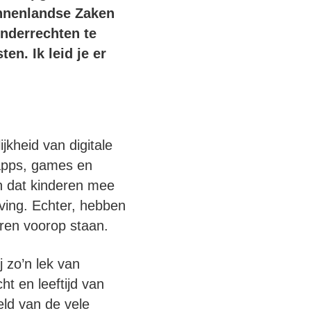
innenlandse Zaken
inderrechten te
en. Ik leid je er
kheid van digitale
 apps, games en
en dat kinderen mee
ving. Echter, hebben
eren voorop staan.
j zo’n lek van
t en leeftijd van
eld van de vele